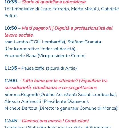
10:35
–
Storie di quotidiana educazione
Testimonianze di Carlo Ferrario, Marta Marulli, Gabriele
Polito
10:50
–
Ma ti pagano?! | Dignità e professionalità del
lavoro sociale
Ivan Lembo (CGIL Lombardia), Stefano Granata
(Confcooperative Federsolidarietà),
Emanuele Bana (Vicepresidente Comin)
11:35
– Pausa caffè (a cura di Artis)
12:00
–
Tutto fumo per le allodole? | Equilibrio tra
sussidiarietà, cittadinanza e co-progettazione
Simona Regondi (Ordine Assistenti Sociali Lombardia),
Alessio Andreotti (Presidente Diapason),
Michele Bertola (Direttore generale Comune di Monza)
12:45
–
Diamoci una mossa | Conclusioni
Tommaso Vitale (Professore associato di Sociologia,