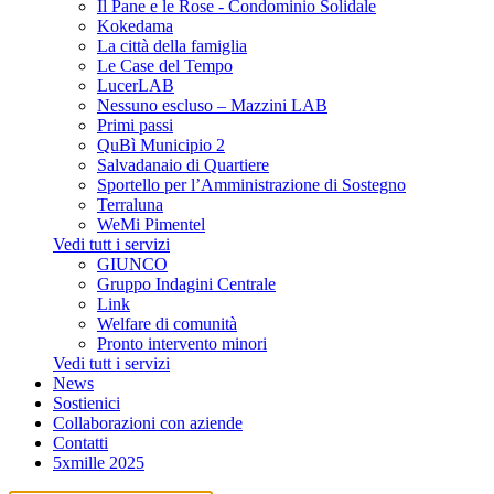
Il Pane e le Rose - Condominio Solidale
Kokedama
La città della famiglia
Le Case del Tempo
LucerLAB
Nessuno escluso – Mazzini LAB
Primi passi
QuBì Municipio 2
Salvadanaio di Quartiere
Sportello per l’Amministrazione di Sostegno
Terraluna
WeMi Pimentel
Vedi tutt i servizi
GIUNCO
Gruppo Indagini Centrale
Link
Welfare di comunità
Pronto intervento minori
Vedi tutt i servizi
News
Sostienici
Collaborazioni con aziende
Contatti
5xmille 2025