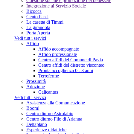
Coesione sociale e promozione del benessere
Integrazione al Servizio Sociale
Bicocca
Cento Passi
La casetta di Timmi
La girandola
Porta Aperta
Vedi tutt i servizi
Affido
Affido accompagnato
Affido professionale
Centro affidi del Comune di Pavia
Centro affidi del distretto visconteo
Pronta accoglienza 0 - 3 anni
Terreferme
Prossimità
Adozione
Calicantus
Vedi tutt i servizi
Assistenza alla Comunicazione
Boom!
Centro diurno Astrolabio
Centro diurno Filo di Arianna
Deltaplano
Esperienze didattiche