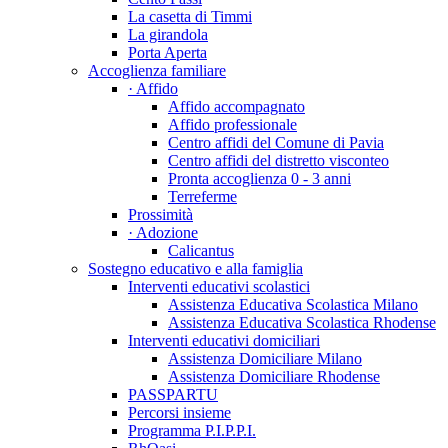
La casetta di Timmi
La girandola
Porta Aperta
Accoglienza familiare
· Affido
Affido accompagnato
Affido professionale
Centro affidi del Comune di Pavia
Centro affidi del distretto visconteo
Pronta accoglienza 0 - 3 anni
Terreferme
Prossimità
· Adozione
Calicantus
Sostegno educativo e alla famiglia
Interventi educativi scolastici
Assistenza Educativa Scolastica Milano
Assistenza Educativa Scolastica Rhodense
Interventi educativi domiciliari
Assistenza Domiciliare Milano
Assistenza Domiciliare Rhodense
PASSPARTU
Percorsi insieme
Programma P.I.P.P.I.