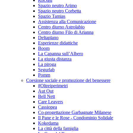
RhOasi
Spazio neutro Arimo
Spazio neutro Corbetta
Spazio Tamias
Assistenza alla Comunicazione
Centro diurno Astrolabio
Centro diurno Filo di Arianna
Deltaplano
Esperienze didattiche
Boom
La Capanna sull’Albero
La giusta distanza
La piroga
Segurlab
Pomm
Coesione sociale e promozione del benessere
#Oltreiperimetri
Aut Out
Bell Nett
Care Leavers
Cassiopea
Co-progettazione Garbagnate Milanese
Il Pane e le Rose - Condominio Solidale
Kokedama
La città della famiglia