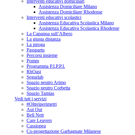
Interventi educativi domiciliari
Assistenza Domiciliare Milano
Assistenza Domiciliare Rhodense
Interventi educativi scolastici
Assistenza Educativa Scolastica Milano
Assistenza Educativa Scolastica Rhodense
La Capanna sull’Albero
La giusta distanza
La piroga
Passpartu
Percorsi insieme
Pomm
Programma P.I.P.P.I.
RhOasi
Segurlab
Spazio neutro Arimo
Spazio neutro Corbetta
Spazio Tamias
Vedi tutt i servizi
#Oltreiperimetri
Aut Out
Bell Nett
Care Leavers
Cassiopea
Co-progettazione Garbagnate Milanese