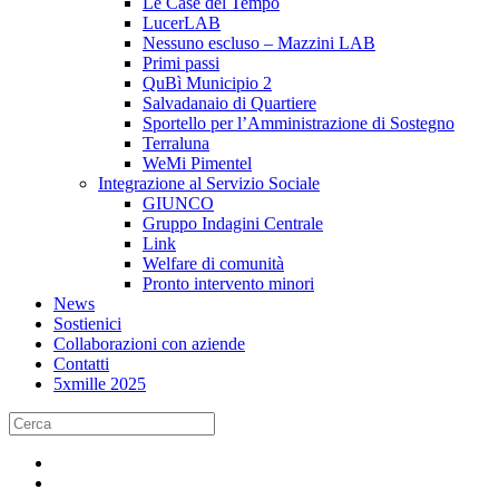
Le Case del Tempo
LucerLAB
Nessuno escluso – Mazzini LAB
Primi passi
QuBì Municipio 2
Salvadanaio di Quartiere
Sportello per l’Amministrazione di Sostegno
Terraluna
WeMi Pimentel
Integrazione al Servizio Sociale
GIUNCO
Gruppo Indagini Centrale
Link
Welfare di comunità
Pronto intervento minori
News
Sostienici
Collaborazioni con aziende
Contatti
5xmille 2025